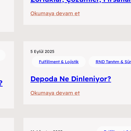
:
Okumaya devam et
Türkiye’de
Fulfillment
Süreçlerinde
Bugün
5 Eylül 2025
ve
Fulfillment & Lojistik
RND Tanıtım & Sür
Yarın:
Zorluklar,
Depoda Ne Dinleniyor?
?
Çözümler,
Fırsatlar
:
Okumaya devam et
Depoda
Ne
Dinleniyor?