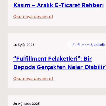
Kasım – Aralık E-Ticaret Rehberi
:
Okumaya devam et
Kasım
–
Aralık
E-
16 Eylül 2025
Fulfillment & Lojistik
Ticaret
“Fulfillment Felaketleri”: Bir
Rehberi
Depoda Gerçekten Neler Olabilir
:
Okumaya devam et
“Fulfillment
Felaketleri”:
Bir
26 Ağustos 2025