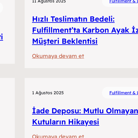
11 Ağustos 2025
Fulfillment & L
Hızlı Teslimatın Bedeli:
Fulfillment’ta Karbon Ayak İz
i
Müşteri Beklentisi
:
Okumaya devam et
Hızlı
Teslimatın
Bedeli:
Fulfillment’ta
1 Ağustos 2025
Fulfillment & L
Karbon
İade Deposu: Mutlu Olmaya
Ayak
İzi
Kutuların Hikayesi
vs
:
Okumaya devam et