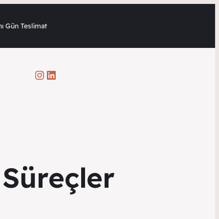
ı Gün Teslimat
Instagram
LinkedIn
Süreçler