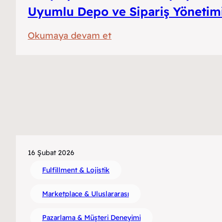
Depo
Uyumlu Depo ve Sipariş Yönetim
Yönetimi
:
Okumaya devam et
Karşılaştırması
Shopify
Fulfillment:
Shopify
Uyumlu
Depo
ve
Sipariş
16 Şubat 2026
Yönetimi
Fulfillment & Lojistik
Marketplace & Uluslararası
Pazarlama & Müşteri Deneyimi