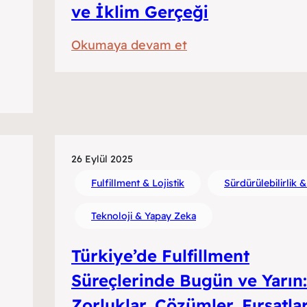
ve İklim Gerçeği
:
Okumaya devam et
Göçebe
Mirası
mı,
Kısa
Vadeli
26 Eylül 2025
Hesap
Fulfillment & Lojistik
Sürdürülebilirlik 
mı?
Türkiye’de
Teknoloji & Yapay Zeka
Fulfillment
ve
Türkiye’de Fulfillment
İklim
Süreçlerinde Bugün ve Yarın:
Gerçeği
Zorluklar, Çözümler, Fırsatla