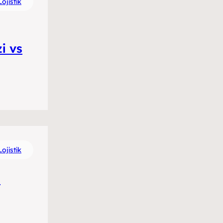
ojistik
i vs
ojistik
n