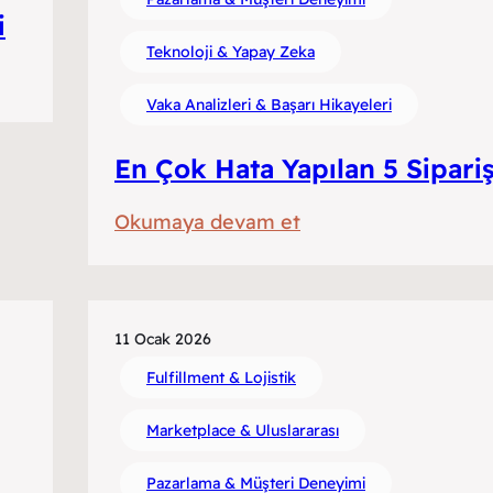
Lojistiği
i
Rehberi
Teknoloji & Yapay Zeka
Vaka Analizleri & Başarı Hikayeleri
En Çok Hata Yapılan 5 Sipariş
:
Okumaya devam et
En
Çok
Hata
11 Ocak 2026
Yapılan
Fulfillment & Lojistik
5
Sipariş
Marketplace & Uluslararası
Tipi
Pazarlama & Müşteri Deneyimi