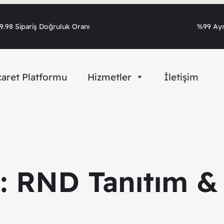
.98 Sipariş Doğruluk Oranı
%99 Ayn
caret Platformu
Hizmetler
İletişim
i:
RND Tanıtım & 