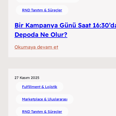
RND Tanıtım & Süreçler
Bir Kampanya Günü Saat 16:30’d
Depoda Ne Olur?
:
Okumaya devam et
Bir
Kampanya
Günü
Saat
27 Kasım 2025
16:30’da
Fulfillment & Lojistik
Depoda
Marketplace & Uluslararası
Ne
Olur?
RND Tanıtım & Süreçler