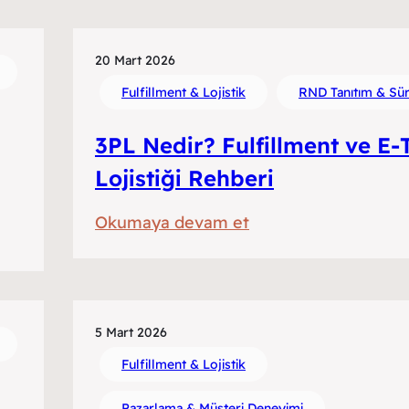
ile
Çalışan
20 Mart 2026
Markalar
Fulfillment & Lojistik
RND Tanıtım & Sür
İçin
Fulfillment
3PL Nedir? Fulfillment ve E-T
Operasyonu
Lojistiği Rehberi
:
Okumaya devam et
3PL
Nedir?
Fulfillment
ve
5 Mart 2026
E-
Fulfillment & Lojistik
Ticaret
Pazarlama & Müşteri Deneyimi