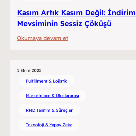
Kasım Artık Kasım Değil: İndirim
Mevsiminin Sessiz Çöküşü
:
Okumaya devam et
Kasım
Artık
Kasım
1 Ekim 2025
Değil:
Fulfillment & Lojistik
İndirim
Mevsiminin
Marketplace & Uluslararası
Sessiz
Çöküşü
RND Tanıtım & Süreçler
Teknoloji & Yapay Zeka