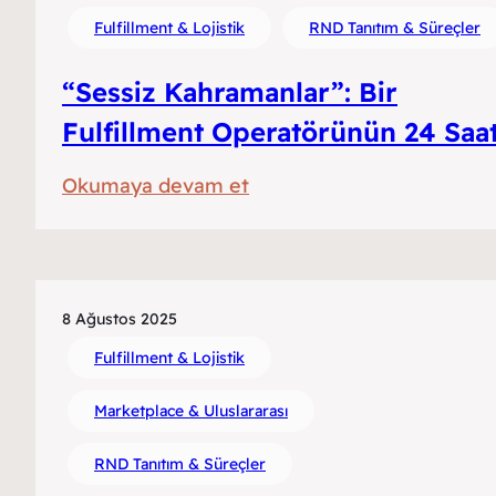
Depoda
Fulfillment & Lojistik
RND Tanıtım & Süreçler
Gerçekten
Neler
“Sessiz Kahramanlar”: Bir
Olabilir?
Fulfillment Operatörünün 24 Saat
:
Okumaya devam et
“Sessiz
Kahramanlar”:
Bir
Fulfillment
8 Ağustos 2025
Operatörünün
Fulfillment & Lojistik
24
Marketplace & Uluslararası
Saati
RND Tanıtım & Süreçler