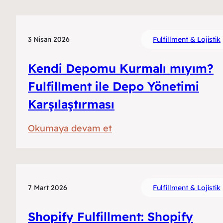
Sistemleri
ile
Entegre
3 Nisan 2026
Fulfillment & Lojistik
Fulfillment
Kendi Depomu Kurmalı mıyım?
Operasyonu
Fulfillment ile Depo Yönetimi
Karşılaştırması
:
Okumaya devam et
Kendi
Depomu
Kurmalı
mıyım?
7 Mart 2026
Fulfillment & Lojistik
Fulfillment
Shopify Fulfillment: Shopify
ile