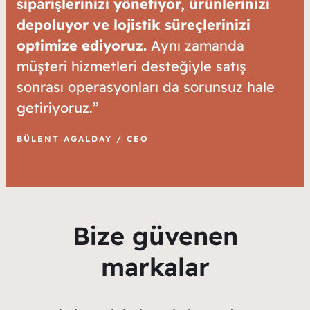
siparişlerinizi yönetiyor, ürünlerinizi
depoluyor ve lojistik süreçlerinizi
optimize ediyoruz.
Aynı zamanda
müşteri hizmetleri desteğiyle satış
sonrası operasyonları da sorunsuz hale
getiriyoruz.”
BÜLENT AGALDAY / CEO
Bize güvenen
markalar