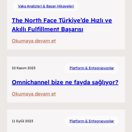
Önemlidir?
Vaka Analizleri & Başarı Hikayeleri
The North Face Türkiye’de Hızlı ve
Akıllı Fulfillment Başarısı
:
Okumaya devam et
The
North
Face
10 Kasım 2023
Platform & Entegrasyonlar
Türkiye’de
Hızlı
Omnichannel bize ne fayda sağlıyor?
ve
:
Okumaya devam et
Akıllı
Omnichannel
Fulfillment
bize
Başarısı
ne
11 Eylül 2023
Platform & Entegrasyonlar
fayda