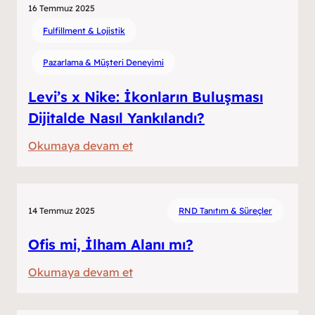
Longchamp:
16 Temmuz 2025
Zarafetin
Fulfillment & Lojistik
Yeni
Pazarlama & Müşteri Deneyimi
Adresi
Artık
Levi’s x Nike: İkonların Buluşması
Türkiye’de!
Dijitalde Nasıl Yankılandı?
:
Okumaya devam et
Levi’s
x
Nike:
14 Temmuz 2025
RND Tanıtım & Süreçler
İkonların
Buluşması
Ofis mi, İlham Alanı mı?
Dijitalde
:
Okumaya devam et
Nasıl
Ofis
Yankılandı?
mi,