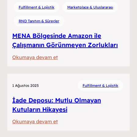
Fulfillment’ta
Fulfillment & Lojistik
Marketplace & Uluslararası
Karbon
RND Tanıtım & Süreçler
Ayak
İzi
MENA Bölgesinde Amazon ile
vs
Çalışmanın Görünmeyen Zorlukları
Müşteri
Beklentisi
:
Okumaya devam et
MENA
Bölgesinde
Amazon
1 Ağustos 2025
Fulfillment & Lojistik
ile
Çalışmanın
İade Deposu: Mutlu Olmayan
Görünmeyen
Kutuların Hikayesi
Zorlukları
:
Okumaya devam et
İade