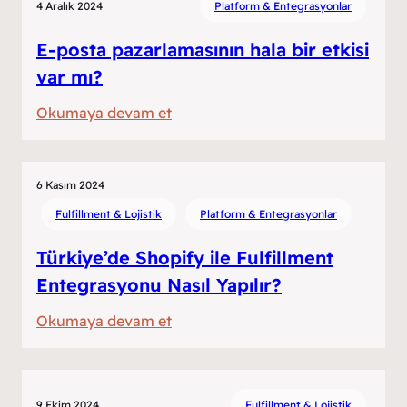
4 Aralık 2024
Platform & Entegrasyonlar
Gerçekten
Ölçülüyor
E-posta pazarlamasının hala bir etkisi
mu?
var mı?
:
Okumaya devam et
E-
posta
pazarlamasının
6 Kasım 2024
hala
Fulfillment & Lojistik
Platform & Entegrasyonlar
bir
Türkiye’de Shopify ile Fulfillment
etkisi
Entegrasyonu Nasıl Yapılır?
var
mı?
:
Okumaya devam et
Türkiye’de
Shopify
ile
9 Ekim 2024
Fulfillment & Lojistik