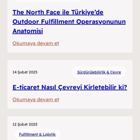
The North Face ile Türkiye’de
Outdoor Fulfillment Operasyonunun
Anatomisi
:
Okumaya devam et
The
North
Face
14 Şubat 2025
Sürdürülebilirlik & Çevre
ile
Türkiye’de
E-ticaret Nasıl Çevreyi Kirletebilir ki?
Outdoor
:
Okumaya devam et
Fulfillment
E-
Operasyonunun
ticaret
Anatomisi
Nasıl
12 Şubat 2025
Çevreyi
Fulfillment & Lojistik