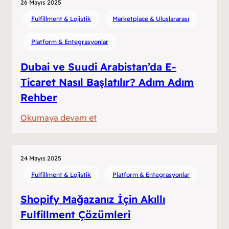
Delivery
26 Mayıs 2025
Yarışı:
Fulfillment & Lojistik
Marketplace & Uluslararası
Fulfillment’ın
Platform & Entegrasyonlar
Yeni
Sınavı
Dubai ve Suudi Arabistan’da E-
Ticaret Nasıl Başlatılır? Adım Adım
Rehber
:
Okumaya devam et
Dubai
ve
Suudi
24 Mayıs 2025
Arabistan’da
Fulfillment & Lojistik
Platform & Entegrasyonlar
E-
Shopify Mağazanız İçin Akıllı
Ticaret
Fulfillment Çözümleri
Nasıl
Başlatılır?