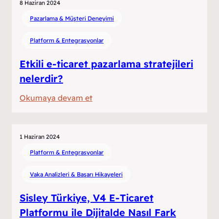
Kimliklerine
8 Haziran 2024
Uygun
Pazarlama & Müşteri Deneyimi
Fulfillment
Platform & Entegrasyonlar
Deneyimi:
Moda,
Etkili e-ticaret pazarlama stratejileri
Aksesuar
nelerdir?
ve
Bebek
:
Okumaya devam et
Sektörlerinde
Etkili
RND
e-
Yaklaşımı
ticaret
1 Haziran 2024
pazarlama
Platform & Entegrasyonlar
stratejileri
Vaka Analizleri & Başarı Hikayeleri
nelerdir?
Sisley Türkiye, V4 E-Ticaret
Platformu ile Dijitalde Nasıl Fark