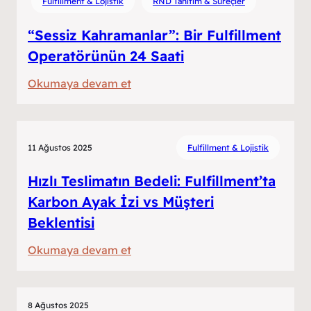
Fulfillment & Lojistik
RND Tanıtım & Süreçler
“Sessiz Kahramanlar”: Bir Fulfillment
Operatörünün 24 Saati
:
Okumaya devam et
“Sessiz
Kahramanlar”:
Bir
11 Ağustos 2025
Fulfillment & Lojistik
Fulfillment
Operatörünün
Hızlı Teslimatın Bedeli: Fulfillment’ta
24
Karbon Ayak İzi vs Müşteri
Saati
Beklentisi
:
Okumaya devam et
Hızlı
Teslimatın
Bedeli:
8 Ağustos 2025