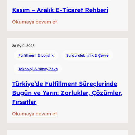
mı?
Kasım – Aralık E-Ticaret Rehberi
Türkiye’de
Fulfillment
:
Okumaya devam et
ve
Kasım
İklim
–
Gerçeği
Aralık
26 Eylül 2025
E-
Fulfillment & Lojistik
Sürdürülebilirlik & Çevre
Ticaret
Teknoloji & Yapay Zeka
Rehberi
Türkiye’de Fulfillment Süreçlerinde
Bugün ve Yarın: Zorluklar, Çözümler,
Fırsatlar
:
Okumaya devam et
Türkiye’de
Fulfillment