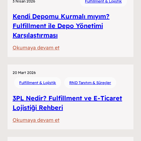
3 Nisan 2026
Fulfillment & Lojistik
Markalar
İçin
Kendi Depomu Kurmalı mıyım?
Fulfillment
Fulfillment ile Depo Yönetimi
Operasyonu
Karşılaştırması
:
Okumaya devam et
Kendi
Depomu
Kurmalı
20 Mart 2026
mıyım?
Fulfillment & Lojistik
RND Tanıtım & Süreçler
Fulfillment
3PL Nedir? Fulfillment ve E-Ticaret
ile
Lojistiği Rehberi
Depo
Yönetimi
:
Okumaya devam et
Karşılaştırması
3PL
Nedir?