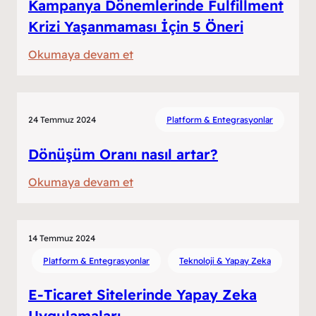
Kampanya Dönemlerinde Fulfillment
Krizi Yaşanmaması İçin 5 Öneri
:
Okumaya devam et
Kampanya
Dönemlerinde
Fulfillment
24 Temmuz 2024
Platform & Entegrasyonlar
Krizi
Yaşanmaması
Dönüşüm Oranı nasıl artar?
İçin
:
Okumaya devam et
5
Dönüşüm
Öneri
Oranı
nasıl
14 Temmuz 2024
artar?
Platform & Entegrasyonlar
Teknoloji & Yapay Zeka
E-Ticaret Sitelerinde Yapay Zeka
Uygulamaları