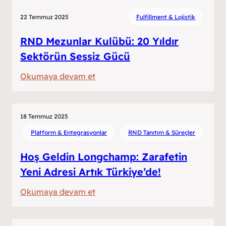
Fulfillment:
22 Temmuz 2025
Fulfillment & Lojistik
Gerçek
mi,
RND Mezunlar Kulübü: 20 Yıldır
Pazarlama
Sektörün Sessiz Gücü
mı?
:
Okumaya devam et
RND
Mezunlar
Kulübü:
18 Temmuz 2025
20
Platform & Entegrasyonlar
RND Tanıtım & Süreçler
Yıldır
Hoş Geldin Longchamp: Zarafetin
Sektörün
Yeni Adresi Artık Türkiye’de!
Sessiz
Gücü
:
Okumaya devam et
Hoş
Geldin