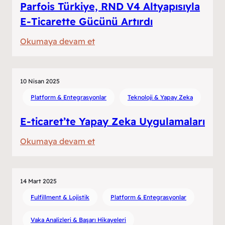
Parfois Türkiye, RND V4 Altyapısıyla
E-Ticarette Gücünü Artırdı
:
Okumaya devam et
Parfois
Türkiye,
RND
10 Nisan 2025
V4
Platform & Entegrasyonlar
Teknoloji & Yapay Zeka
Altyapısıyla
E-ticaret’te Yapay Zeka Uygulamaları
E-
Ticarette
:
Okumaya devam et
Gücünü
E-
Artırdı
ticaret’te
Yapay
14 Mart 2025
Zeka
Fulfillment & Lojistik
Platform & Entegrasyonlar
Uygulamaları
Vaka Analizleri & Başarı Hikayeleri