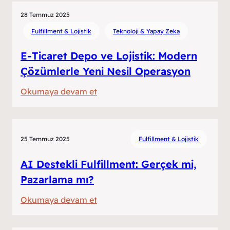
Deposu:
Mutlu
28 Temmuz 2025
Olmayan
Fulfillment & Lojistik
Teknoloji & Yapay Zeka
Kutuların
E-Ticaret Depo ve Lojistik: Modern
Hikayesi
Çözümlerle Yeni Nesil Operasyon
:
Okumaya devam et
E-
Ticaret
Depo
25 Temmuz 2025
Fulfillment & Lojistik
ve
Lojistik:
AI Destekli Fulfillment: Gerçek mi,
Modern
Pazarlama mı?
Çözümlerle
:
Okumaya devam et
Yeni
AI
Nesil
Destekli
Operasyon