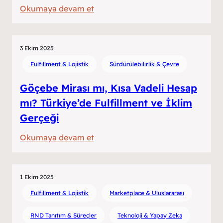
:
Okumaya devam et
Kasım
Artık
Kasım
3 Ekim 2025
Değil:
Fulfillment & Lojistik
Sürdürülebilirlik & Çevre
İndirim
Göçebe Mirası mı, Kısa Vadeli Hesap
Mevsiminin
mı? Türkiye’de Fulfillment ve İklim
Sessiz
Çöküşü
Gerçeği
:
Okumaya devam et
Göçebe
Mirası
mı,
1 Ekim 2025
Kısa
Fulfillment & Lojistik
Marketplace & Uluslararası
Vadeli
RND Tanıtım & Süreçler
Teknoloji & Yapay Zeka
Hesap