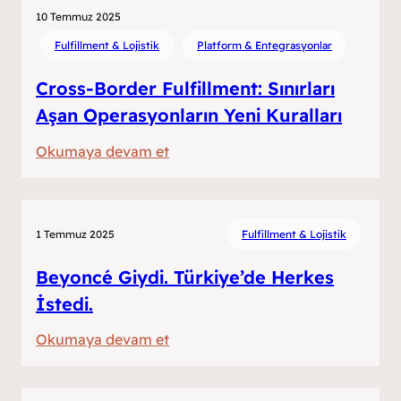
İlham
10 Temmuz 2025
Alanı
Fulfillment & Lojistik
Platform & Entegrasyonlar
mı?
Cross-Border Fulfillment: Sınırları
Aşan Operasyonların Yeni Kuralları
:
Okumaya devam et
Cross-
Border
Fulfillment:
1 Temmuz 2025
Fulfillment & Lojistik
Sınırları
Aşan
Beyoncé Giydi. Türkiye’de Herkes
Operasyonların
İstedi.
Yeni
:
Okumaya devam et
Kuralları
Beyoncé
Giydi.