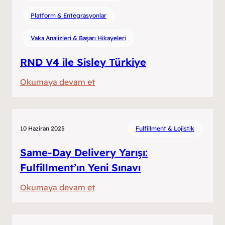
Nesil
Platform & Entegrasyonlar
Hızın
Anatomisi
Vaka Analizleri & Başarı Hikayeleri
RND V4 ile Sisley Türkiye
:
Okumaya devam et
RND
V4
ile
10 Haziran 2025
Fulfillment & Lojistik
Sisley
Türkiye
Same-Day Delivery Yarışı:
Fulfillment’ın Yeni Sınavı
:
Okumaya devam et
Same-
Day