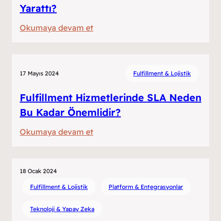
Yarattı?
:
Okumaya devam et
Sisley
Türkiye,
V4
17 Mayıs 2024
Fulfillment & Lojistik
E-
Ticaret
Fulfillment Hizmetlerinde SLA Neden
Platformu
Bu Kadar Önemlidir?
ile
:
Okumaya devam et
Dijitalde
Fulfillment
Nasıl
Hizmetlerinde
Fark
SLA
18 Ocak 2024
Yarattı?
Neden
Fulfillment & Lojistik
Platform & Entegrasyonlar
Bu
Teknoloji & Yapay Zeka
Kadar