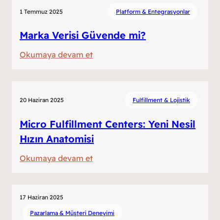
Türkiye’de
1 Temmuz 2025
Platform & Entegrasyonlar
Herkes
İstedi.
Marka Verisi Güvende mi?
:
Okumaya devam et
Marka
Verisi
Güvende
20 Haziran 2025
Fulfillment & Lojistik
mi?
Micro Fulfillment Centers: Yeni Nesil
Hızın Anatomisi
:
Okumaya devam et
Micro
Fulfillment
Centers:
17 Haziran 2025
Yeni
Pazarlama & Müşteri Deneyimi