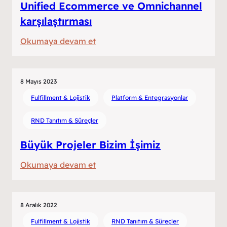
sağlıyor?
Unified Ecommerce ve Omnichannel
karşılaştırması
:
Okumaya devam et
Unified
Ecommerce
ve
8 Mayıs 2023
Omnichannel
Fulfillment & Lojistik
Platform & Entegrasyonlar
karşılaştırması
RND Tanıtım & Süreçler
Büyük Projeler Bizim İşimiz
:
Okumaya devam et
Büyük
Projeler
Bizim
8 Aralık 2022
İşimiz
Fulfillment & Lojistik
RND Tanıtım & Süreçler