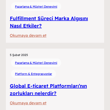
Kirletebilir
Pazarlama & Müşteri Deneyimi
ki?
Fulfillment Süreci Marka Algısını
Nasıl Etkiler?
:
Okumaya devam et
Fulfillment
Süreci
Marka
5 Şubat 2025
Algısını
Pazarlama & Müşteri Deneyimi
Nasıl
Platform & Entegrasyonlar
Etkiler?
Global E-ticaret Platformları’nın
zorlukları nelerdir?
:
Okumaya devam et
Global