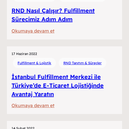
RND Nasıl Çalışır? Fulfillment
Sürecimiz Adım Adım
:
Okumaya devam et
RND
Nasıl
Çalışır?
17 Haziran 2022
Fulfillment
Fulfillment & Lojistik
RND Tanıtım & Süreçler
Sürecimiz
İstanbul Fulfillment Merkezi ile
Adım
Türkiye’de E-Ticaret Lojistiğinde
Adım
Avantaj Yaratın
:
Okumaya devam et
İstanbul
Fulfillment
Merkezi
14 Şubat 2022