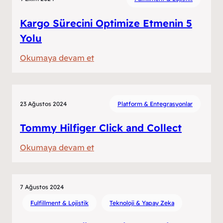
Fulfillment
Entegrasyonu
Kargo Sürecini Optimize Etmenin 5
Nasıl
Yolu
Yapılır?
:
Okumaya devam et
Kargo
Sürecini
Optimize
23 Ağustos 2024
Platform & Entegrasyonlar
Etmenin
5
Tommy Hilfiger Click and Collect
Yolu
:
Okumaya devam et
Tommy
Hilfiger
Click
7 Ağustos 2024
and
Fulfillment & Lojistik
Teknoloji & Yapay Zeka
Collect