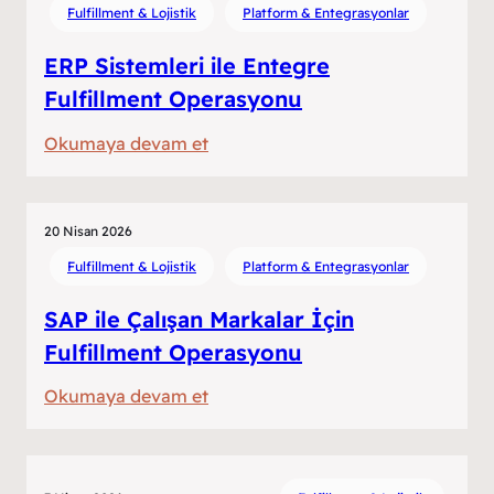
Fulfillment & Lojistik
Platform & Entegrasyonlar
ERP Sistemleri ile Entegre
Fulfillment Operasyonu
:
Okumaya devam et
ERP
Sistemleri
ile
20 Nisan 2026
Entegre
Fulfillment & Lojistik
Platform & Entegrasyonlar
Fulfillment
SAP ile Çalışan Markalar İçin
Operasyonu
Fulfillment Operasyonu
:
Okumaya devam et
SAP
ile
Çalışan