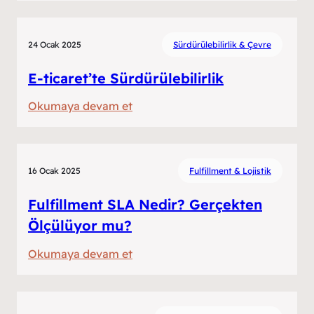
E-
ticaret
24 Ocak 2025
Sürdürülebilirlik & Çevre
Platformları’nın
zorlukları
E-ticaret’te Sürdürülebilirlik
nelerdir?
:
Okumaya devam et
E-
ticaret’te
Sürdürülebilirlik
16 Ocak 2025
Fulfillment & Lojistik
Fulfillment SLA Nedir? Gerçekten
Ölçülüyor mu?
:
Okumaya devam et
Fulfillment
SLA
Nedir?