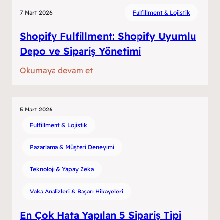
Fulfillment
7 Mart 2026
Fulfillment & Lojistik
ve
E-
Shopify Fulfillment: Shopify Uyumlu
Ticaret
Depo ve Sipariş Yönetimi
Lojistiği
:
Okumaya devam et
Rehberi
Shopify
Fulfillment:
Shopify
5 Mart 2026
Uyumlu
Fulfillment & Lojistik
Depo
Pazarlama & Müşteri Deneyimi
ve
Sipariş
Teknoloji & Yapay Zeka
Yönetimi
Vaka Analizleri & Başarı Hikayeleri
En Çok Hata Yapılan 5 Sipariş Tipi