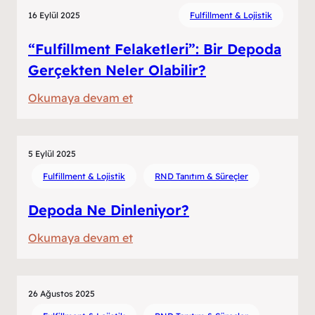
Süreçlerinde
16 Eylül 2025
Fulfillment & Lojistik
Bugün
ve
“Fulfillment Felaketleri”: Bir Depoda
Yarın:
Gerçekten Neler Olabilir?
Zorluklar,
:
Okumaya devam et
Çözümler,
“Fulfillment
Fırsatlar
Felaketleri”:
Bir
5 Eylül 2025
Depoda
Fulfillment & Lojistik
RND Tanıtım & Süreçler
Gerçekten
Depoda Ne Dinleniyor?
Neler
Olabilir?
:
Okumaya devam et
Depoda
Ne
Dinleniyor?
26 Ağustos 2025