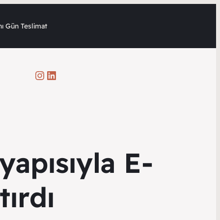
ı Gün Teslimat
Instagram
LinkedIn
yapısıyla E-
ırdı