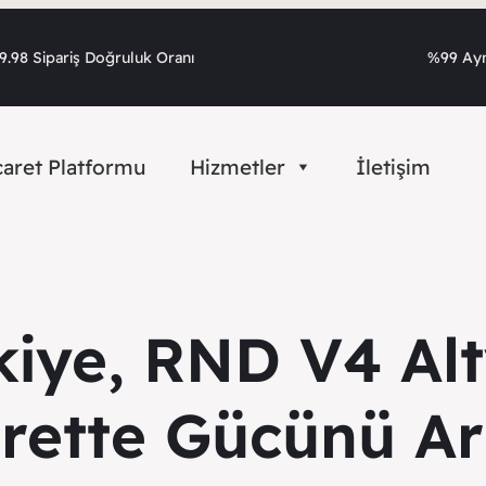
.98 Sipariş Doğruluk Oranı
%99 Ayn
caret Platformu
Hizmetler
İletişim
kiye, RND V4 Alt
arette Gücünü Art