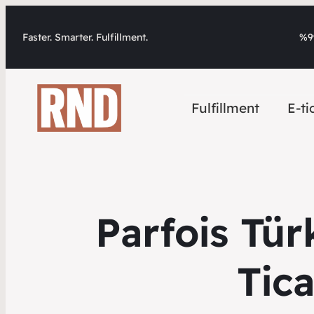
Faster. Smarter. Fulfillment.
%99
Fulfillment
E-ti
Parfois Tür
Tic