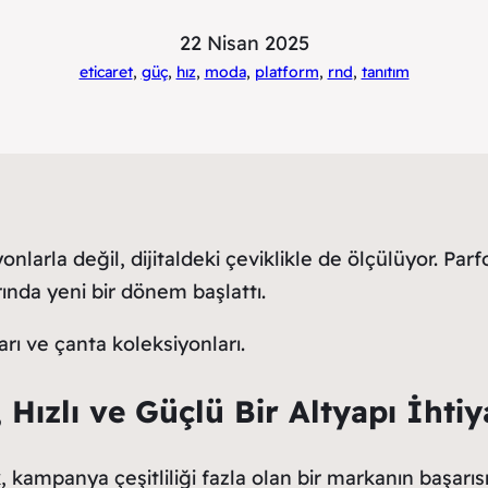
22 Nisan 2025
eticaret
, 
güç
, 
hız
, 
moda
, 
platform
, 
rnd
, 
tanıtım
larla değil, dijitaldeki çeviklikle de ölçülüyor. Parf
rında yeni bir dönem başlattı.
Hızlı ve Güçlü Bir Altyapı İhtiy
, kampanya çeşitliliği fazla olan bir markanın başarıs