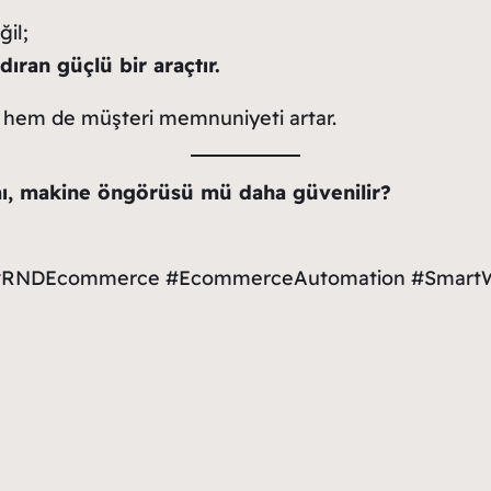
ğil;
ıran güçlü bir araçtır.
, hem de müşteri memnuniyeti artar.
 mı, makine öngörüsü mü daha güvenilir?
ent #RNDEcommerce #EcommerceAutomation #Smart