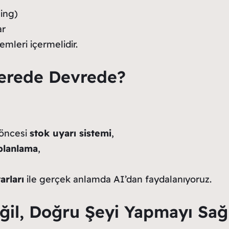
ing)
ar
mleri içermelidir.
erede Devrede?
 öncesi
stok uyarı sistemi
,
planlama
,
arları
ile gerçek anlamda AI’dan faydalanıyoruz.
ğil, Doğru Şeyi Yapmayı Sağ