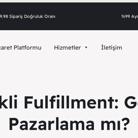
.98 Sipariş Doğruluk Oranı
%99 Ayn
caret Platformu
Hizmetler
İletişim
li Fulfillment: 
Pazarlama mı?