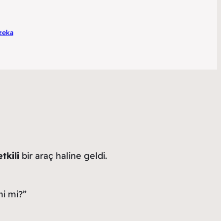
zeka
tkili
bir araç haline geldi.
mi mi?”