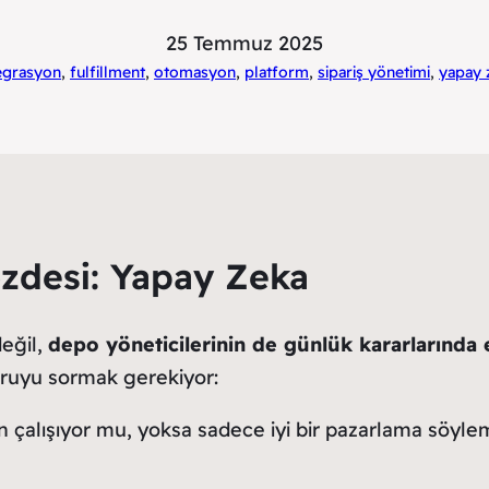
25 Temmuz 2025
egrasyon
, 
fulfillment
, 
otomasyon
, 
platform
, 
sipariş yönetimi
, 
yapay 
zdesi: Yapay Zeka
değil,
depo yöneticilerinin de günlük kararlarında e
oruyu sormak gerekiyor:
en çalışıyor mu, yoksa sadece iyi bir pazarlama söyle