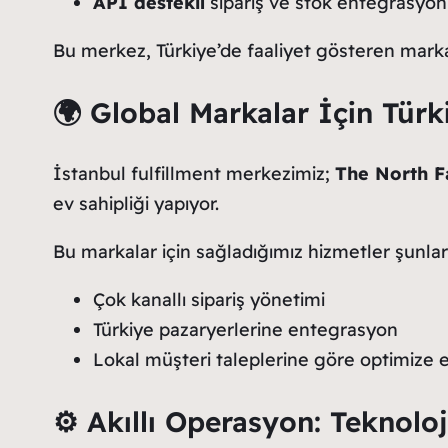
API destekli
sipariş ve stok entegrasyo
Bu merkez, Türkiye’de faaliyet gösteren markal
🌍 Global Markalar İçin Tür
İstanbul fulfillment merkezimiz;
The North Fa
ev sahipliği yapıyor.
Bu markalar için sağladığımız hizmetler şunları
Çok kanallı sipariş yönetimi
Türkiye pazaryerlerine entegrasyon
Lokal müşteri taleplerine göre optimize ed
⚙️ Akıllı Operasyon: Teknolo