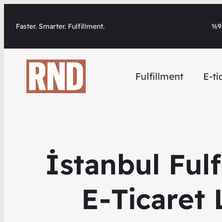
Faster. Smarter. Fulfillment.
%99
Fulfillment
E-ti
İstanbul Fulf
E-Ticaret 