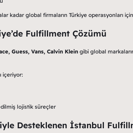
nu
ar kadar global firmaların Türkiye operasyonları içi
kiye’de Fulfillment Çözümü
ce, Guess, Vans, Calvin Klein
gibi global markalar
 içeriyor:
ilmiş lojistik süreçler
jiyle Desteklenen İstanbul Fulfil