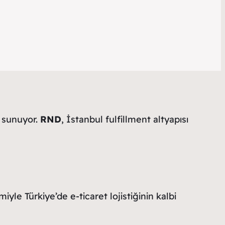
n sunuyor.
RND
, İstanbul fulfillment altyapısı
yle Türkiye’de e-ticaret lojistiğinin kalbi