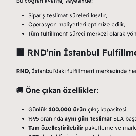
Bu coğrafi avantaj sayesinde:
Sipariş teslimat süreleri kısalır,
Operasyon maliyetleri optimize edilir,
Tüm fulfillment süreci merkezi olarak yöne
🏢 RND’nin İstanbul Fulfillm
RND
, İstanbul’daki fulfillment merkezinde her 
🚚 Öne çıkan özellikler:
Günlük
100.000 ürün
çıkış kapasitesi
%95 oranında
aynı gün teslimat
SLA başa
Tam özelleştirilebilir
paketleme ve marka