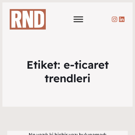
Instag
Link
Etiket:
e-ticaret
trendleri
Ne yazık ki hiçbir yazı bulunamadı